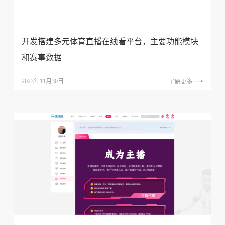
开发搭建多元体育直播在线看平台，主要功能模块
和赛事数据
2023年11月30日
了解更多