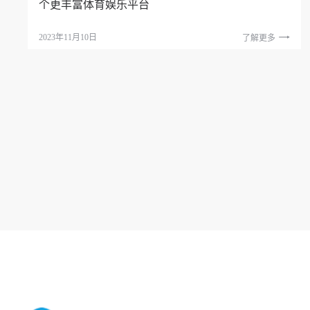
个更丰富体育娱乐平台
2023年11月10日
了解更多