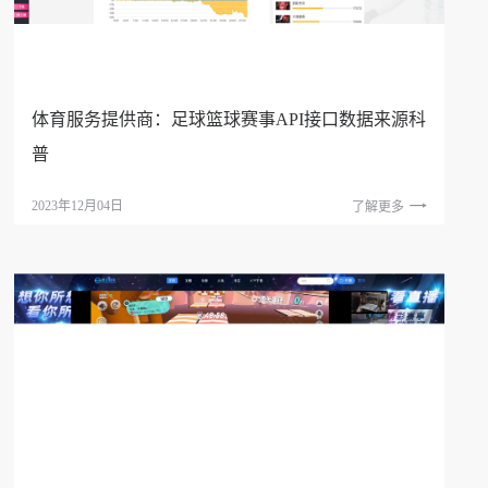
体育服务提供商：足球篮球赛事API接口数据来源科
普
2023年12月04日
了解更多