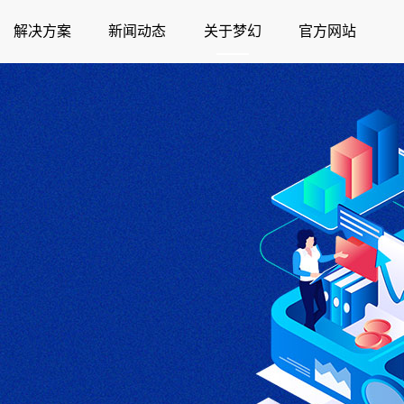
解决方案
新闻动态
关于梦幻
官方网站