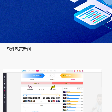
软件政策新闻