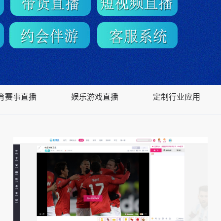
育赛事直播
娱乐游戏直播
定制行业应用