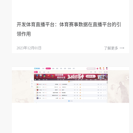
开发体育直播平台：体育赛事数据在直播平台的引
领作用
2023年12月01日
了解更多