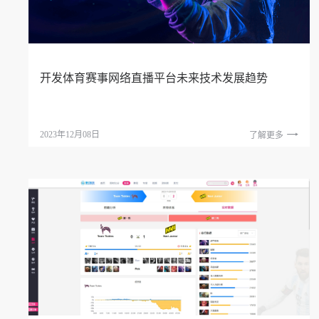
开发体育赛事网络直播平台未来技术发展趋势
2023年12月08日
了解更多