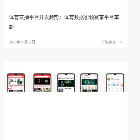
体育直播平台开发趋势：体育数据引领赛事平台革
新
2023年11月30日
了解更多