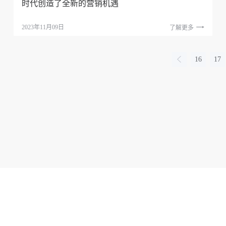
时代创造了全新的营销机遇
2023年11月09日
了解更多
16
17