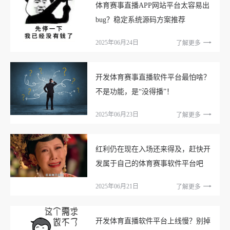
体育赛事直播APP网站平台太容易出
bug？稳定系统源码方案推荐
2025年06月24日
了解更多
开发体育赛事直播软件平台最怕啥？
不是功能，是“没得播”！
2025年06月23日
了解更多
红利仍在现在入场还来得及，赶快开
发属于自己的体育赛事软件平台吧
2025年06月21日
了解更多
开发体育直播软件平台上线慢？别掉