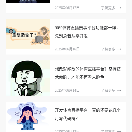
2025年06月17日
了解更多
90%体育直播赛事平台功能都一样，
先别急着从零开发
2025年06月16日
了解更多
想改就能改的体育直播平台？掌握技
术命脉，才能不再看人脸色
2025年06月14日
了解更多
开发体育直播平台，真的还要花几个
月写代码吗？
2025年06月13日