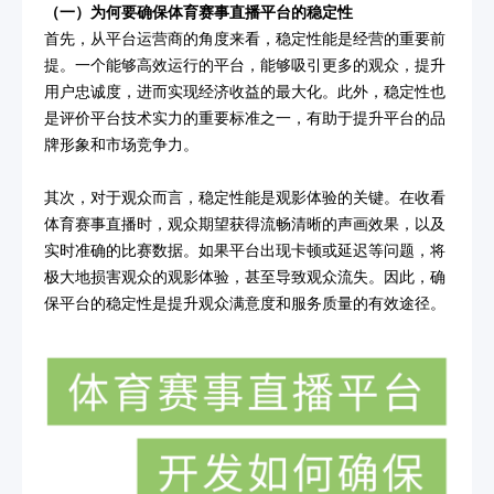
（一）为何要确保体育赛事直播平台的稳定性
首先，从平台运营商的角度来看，稳定性能是经营的重要前
提。一个能够高效运行的平台，能够吸引更多的观众，提升
用户忠诚度，进而实现经济收益的最大化。此外，稳定性也
是评价平台技术实力的重要标准之一，有助于提升平台的品
牌形象和市场竞争力。
其次，对于观众而言，稳定性能是观影体验的关键。在收看
体育赛事直播时，观众期望获得流畅清晰的声画效果，以及
实时准确的比赛数据。如果平台出现卡顿或延迟等问题，将
极大地损害观众的观影体验，甚至导致观众流失。因此，确
保平台的稳定性是提升观众满意度和服务质量的有效途径。