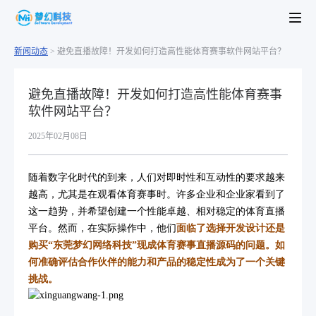
新闻动态
>
避免直播故障！开发如何打造高性能体育赛事软件网站平台？
避免直播故障！开发如何打造高性能体育赛事
软件网站平台？
2025年02月08日
随着数字化时代的到来，人们对即时性和互动性的要求越来
越高，尤其是在观看体育赛事时。许多企业和企业家看到了
这一趋势，并希望创建一个性能卓越、相对稳定的体育直播
平台。然而，在实际操作中，他们
面临了选择开发设计还是
购买“东莞梦幻网络科技”现成体育赛事直播源码的问题。如
何准确评估合作伙伴的能力和产品的稳定性成为了一个关键
挑战。