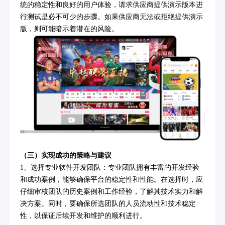
统的稳定性和良好的用户体验，请求供应商提供演示版本进
行测试是必不可少的步骤。如果供应商无法或拒绝提供演示
版，则可能暗示着潜在的风险。
（三）实现成功的策略与建议
1、选择专业软件开发团队：专业团队拥有丰富的开发经验
和成功案例，能够确保平台的稳定性和性能。在选择时，应
仔细审核团队的历史案例和工作经验，了解其技术实力和解
决方案。同时，要确保所选团队的人员流动性和技术稳定
性，以保证后续开发和维护的顺利进行。