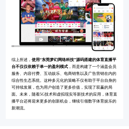
综上所述，
使用“东莞梦幻网络科技”源码搭建的体育直播平
台不仅仅依赖于单一的盈利模式
，而是构建了一个涵盖会员
服务、内容付费、互动娱乐、电商销售以及广告营销在内的
综合性生态系统。这种多元化的策略不仅有助于平台自身的
可持续发展，也为用户创造了更多价值，实现了双赢的局
面。未来，随着5G技术和虚拟现实等新技术的应用，体育直
播平台还将迎来更多的创新机会，继续引领数字体育娱乐的
新潮流。