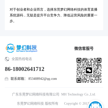
对于创业者和企业而言，选择东莞梦幻网络科技的体育直播
系统源码，无疑是提升平台竞争力、降低运营风险的重要一
步。
微信客服号
全国热线电话
86-18002641712
联系邮箱： 853408942@qq.com
广东东莞梦幻网络科技有限公司 MH Technology Co.,Ltd.
东莞梦幻网络科技 版权所有
Copyright © 2013-2023