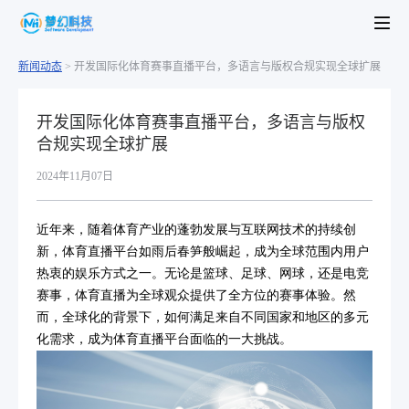
新闻动态
>
开发国际化体育赛事直播平台，多语言与版权合规实现全球扩展
开发国际化体育赛事直播平台，多语言与版权
合规实现全球扩展
2024年11月07日
近年来，随着体育产业的蓬勃发展与互联网技术的持续创
新，体育直播平台如雨后春笋般崛起，成为全球范围内用户
热衷的娱乐方式之一。无论是篮球、足球、网球，还是电竞
赛事，体育直播为全球观众提供了全方位的赛事体验。然
而，全球化的背景下，如何满足来自不同国家和地区的多元
化需求，成为体育直播平台面临的一大挑战。