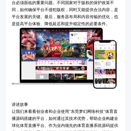
台必须面临的重要问题。不同国家对于版权的保护政策不
同，如何确保平台不侵犯版权，同时又能提供合法内容，是
平台发展的关键。最后，服务器布局和内容传输的优化，也
是提高平台体验、降低延迟和提升稳定性的必要条件。
讲述故事
让我们来看看创业者和企业使用“东莞梦幻网络科技”体育直
播源码搭建的平台，如何通过其技术优势，帮助企业构建全
球化体育直播平台。作为业内领先的体育直播系统源码提供