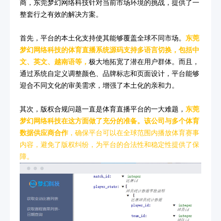
商，东莞梦幻网络科技针对当前市场环境的挑战，提供了一
整套行之有效的解决方案。
首先，平台的本土化支持使其能够覆盖全球不同市场。
东莞
梦幻网络科技的体育直播系统源码支持多语言切换，包括中
文、英文、越南语等，
极大地拓宽了潜在用户群体。而且，
通过系统自定义调整颜色、品牌标志和页面设计，平台能够
迎合不同文化的审美需求，增强了本土化的亲和力。
其次，版权合规问题一直是体育直播平台的一大难题，
东莞
梦幻网络科技在这方面做了充分的准备。该公司与多个体育
数据供应商合作
，确保平台可以在全球范围内播放体育赛事
内容，避免了版权纠纷，为平台的合法性和稳定性提供了保
障。