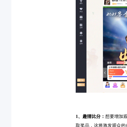
1、趣猜比分：
想要增加
取奖品，这将激发观众的