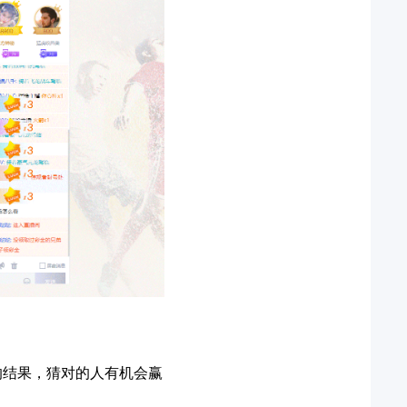
的结果，猜对的人有机会赢