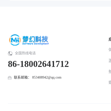
全国热线电话
86-18002641712
联系邮箱： 853408942@qq.com