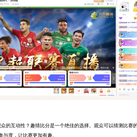
观众的互动性？趣猜比分是一个绝佳的选择。观众可以猜测比赛
参与度，让比赛更加有趣。