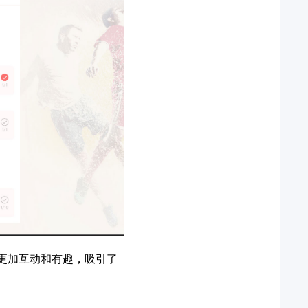
更加互动和有趣，吸引了