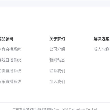
成品源码
关于梦幻
解决方案
体育直播系统
公司介绍
成人情趣
游戏直播系统
新闻动态
拍卖直播系统
联系我们
娱乐直播系统
加入我们
广东东莞梦幻网络科技有限公司 MH Technology Co.,Ltd.