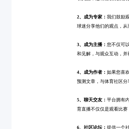
2、成为专家：
我们鼓励
球迷分享他们的观点，从
3、成为主播：
您不仅可
和见解，与观众互动，并
4、成为作者：
如果您喜
预测文章，与体育社区分
5、聊天交友：
平台拥有
育直播不仅仅是观看比赛
6、社区论坛：
提供一个