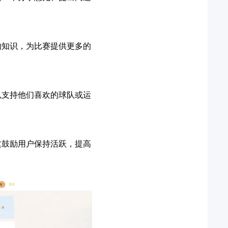
的知识，为比赛提供更多的
以支持他们喜欢的球队或运
这鼓励用户保持活跃，提高