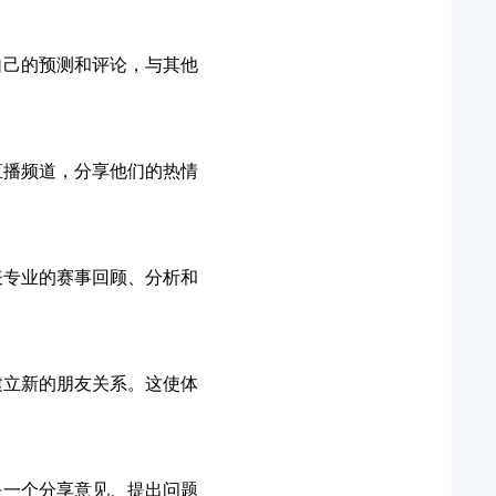
自己的预测和评论，与其他
直播频道，分享他们的热情
表专业的赛事回顾、分析和
建立新的朋友关系。这使体
是一个分享意见、提出问题