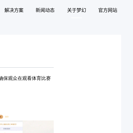
解决方案
新闻动态
关于梦幻
官方网站
确保观众在观看体育比赛