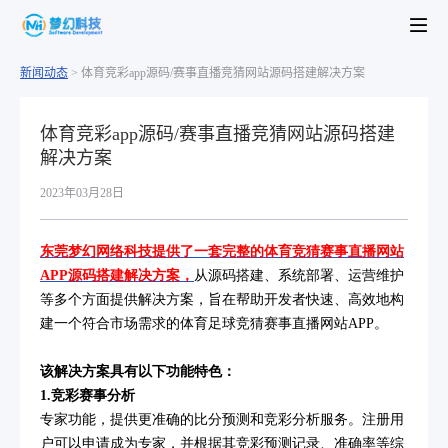
新闻动态
>
体育竞彩app源码/赛事直播竞猜网站源码搭建解决方案
体育竞彩app源码/赛事直播竞猜网站源码搭建
解决方案
2023年03月28日
东莞梦幻网络科技提供了一套完整的体育竞猜赛事直播网站
APP源码搭建解决方案，
从源码搭建、系统部署、运营维护
等多个方面提供解决方案，旨在帮助开发者快速、高效地构
建一个符合市场需求的体育足球竞猜赛事直播网站APP。
该解决方案具有以下功能特色：
1.竞彩赛事分析
专家功能，提供更准确的比分预测和竞彩分析服务。注册用
户可以申请成为专家，并根据其竞彩预测记录、准确率等综