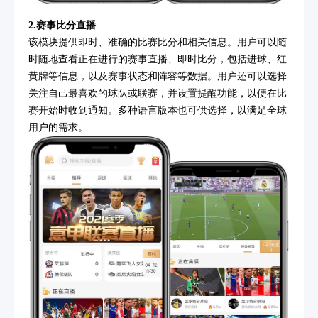
2.赛事比分直播
该模块提供即时、准确的比赛比分和相关信息。用户可以随
时随地查看正在进行的赛事直播、即时比分，包括进球、红
黄牌等信息，以及赛事状态和阵容等数据。用户还可以选择
关注自己最喜欢的球队或联赛，并设置提醒功能，以便在比
赛开始时收到通知。多种语言版本也可供选择，以满足全球
用户的需求。