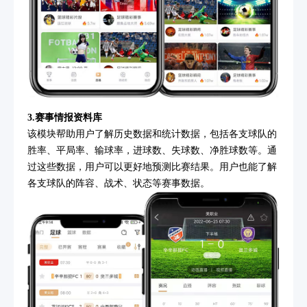
3.赛事情报资料库
该模块帮助用户了解历史数据和统计数据，包括各支球队的
胜率、平局率、输球率，进球数、失球数、净胜球数等。通
过这些数据，用户可以更好地预测比赛结果。用户也能了解
各支球队的阵容、战术、状态等赛事数据。